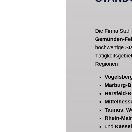
Die Firma Stahl
Gemünden-Fe
hochwertige Sta
Tätigkeitsgebie
Regionen
Vogelsber
Marburg-B
Hersfeld-
Mittelhess
Taunus
,
We
Rhein-Mai
und
Kasse