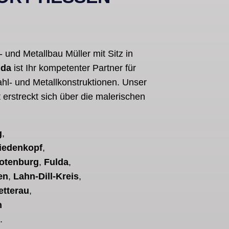
- und Metallbau Müller mit Sitz in
lda
ist Ihr kompetenter Partner für
hl- und Metallkonstruktionen. Unser
t erstreckt sich über die malerischen
g
,
iedenkopf
,
Rotenburg
,
Fulda
,
en
,
Lahn-Dill-Kreis
,
tterau
,
n
l
.