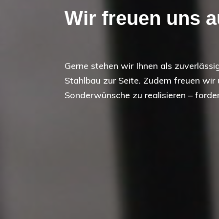
Wir freuen uns a
Gerne stehen wir Ihnen als zuverlässi
Stahlbau zur Seite. Zudem freuen wir u
Sonderwünsche zu realisieren – forder