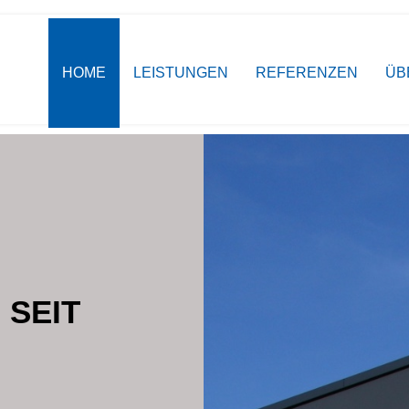
HOME
LEISTUNGEN
REFERENZEN
ÜB
Tradition trifft Innovation
Klassische Werte, innovativ
Altbewährt und zukunftso
Handwerkliche Meis
 SEIT