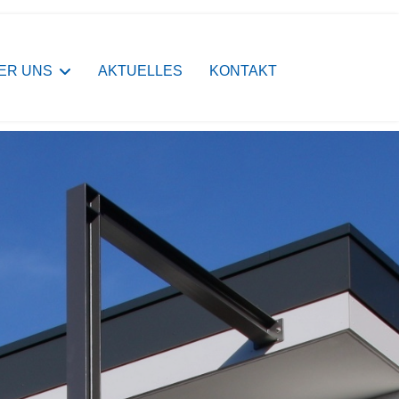
ER UNS
AKTUELLES
KONTAKT
e Lösungen
rientiert
terschaft