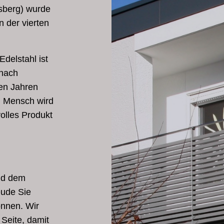
sberg) wurde
n der vierten
Edelstahl ist
 nach
len Jahren
en Mensch wird
volles Produkt
nd dem
eude Sie
önnen. Wir
 Seite, damit