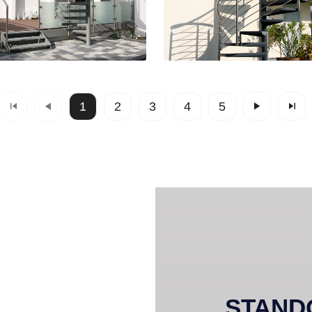
1
2
3
4
5
STAND