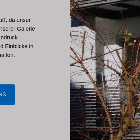
roß, da unser
nserer Galerie
indruck
 Einblicke in
halten.
NS